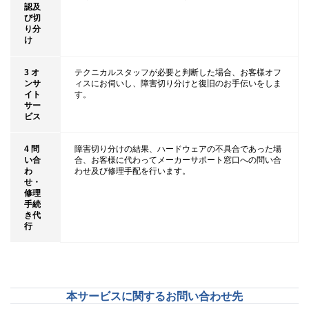
認及
び切
り分
け
3 オ
テクニカルスタッフが必要と判断した場合、お客様オフ
ンサ
ィスにお伺いし、障害切り分けと復旧のお手伝いをしま
イト
す。
サー
ビス
4 問
障害切り分けの結果、ハードウェアの不具合であった場
い合
合、お客様に代わってメーカーサポート窓口への問い合
わ
わせ及び修理手配を行います。
せ・
修理
手続
き代
行
本サービスに関するお問い合わせ先