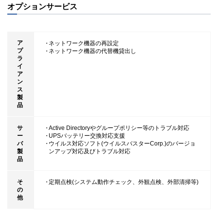
オプションサービス
ア
・
ネットワーク機器の再設定
プ
・
ネットワーク機器の代替機貸出し
ラ
イ
ア
ン
ス
製
品
サ
・
Active Directoryやグループポリシー等のトラブル対応
ー
・
UPSバッテリー交換対応支援
バ
・
ウイルス対応ソフト(ウイルスバスターCorp.)のバージョ
製
ンアップ対応及びトラブル対応
品
そ
・
定期点検(システム動作チェック、外観点検、外部清掃等)
の
他