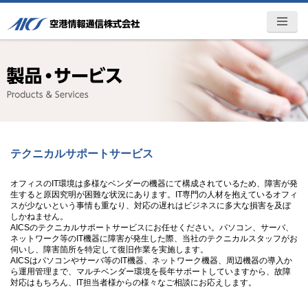
空港情報通信株式会社 -AICS-ITト
MENU
ータルパートナー
テクニカルサポートサービス
オフィスのIT環境は多様なベンダーの機器にて構成されているため、障害が発
生すると原因究明が困難な状況にあります。IT専門の人材を抱えているオフィ
スが少ないという事情も重なり、対応の遅れはビジネスに多大な損害を及ぼ
しかねません。
AICSのテクニカルサポートサービスにお任せください。パソコン、サーバ、
ネットワーク等のIT機器に障害が発生した際、当社のテクニカルスタッフがお
伺いし、障害箇所を特定して復旧作業を実施します。
AICSはパソコンやサーバ等のIT機器、ネットワーク機器、周辺機器の導入か
ら運用管理まで、マルチベンダー環境を長年サポートしていますから、故障
対応はもちろん、IT担当者様からの様々なご相談にお応えします。