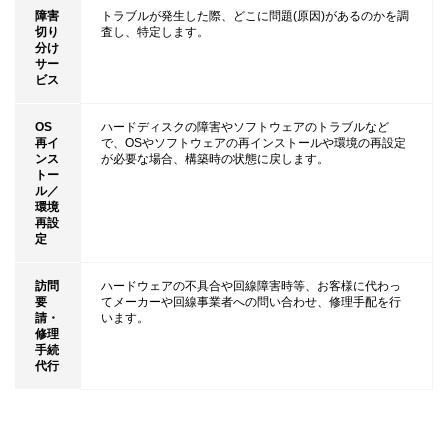
障害
トラブルが発生した際、どこに問題(原因)があるのかを調
切り
査し、特定します。
分け
サー
ビス
OS
ハードディスクの障害やソフトウェアのトラブルなど
再イ
で、OSやソフトウェアの再インストールや環境の再設定
ンス
が必要な場合、構築時の状態に戻します。
トー
ル／
環境
再設
定
訪問
ハードウェアの不具合や回線障害時等、お客様に代わっ
要
てメーカーや回線事業者への問い合わせ、修理手配を行
請・
います。
修理
手続
代行